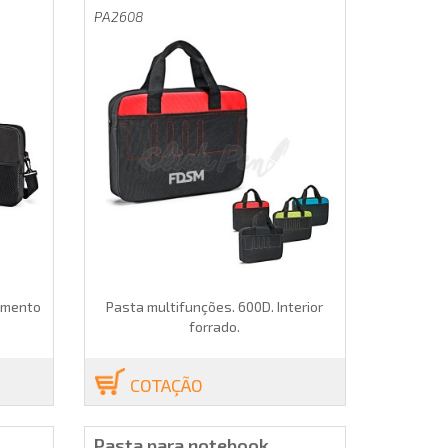
PA2608
imento
Pasta multifunções. 600D. Interior
forrado.
COTAÇÃO
Pasta para notebook